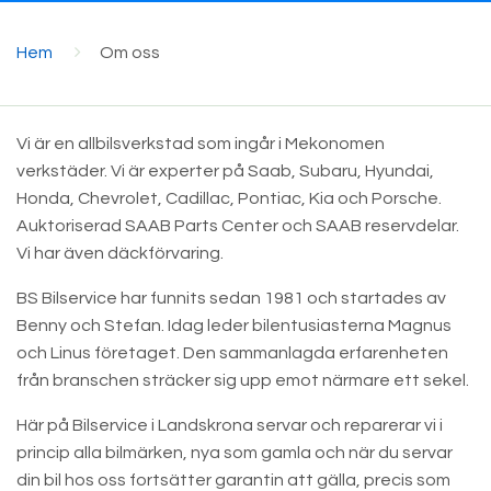
Hem
Om oss
Vi är en allbilsverkstad som ingår i Mekonomen
verkstäder. Vi är experter på Saab, Subaru, Hyundai,
Honda, Chevrolet, Cadillac, Pontiac, Kia och Porsche.
Auktoriserad SAAB Parts Center och SAAB reservdelar.
Vi har även däckförvaring.
BS Bilservice har funnits sedan 1981 och startades av
Benny och Stefan. Idag leder bilentusiasterna Magnus
och Linus företaget. Den sammanlagda erfarenheten
från branschen sträcker sig upp emot närmare ett sekel.
Här på Bilservice i Landskrona servar och reparerar vi i
princip alla bilmärken, nya som gamla och när du servar
din bil hos oss fortsätter garantin att gälla, precis som