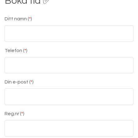
Boka tid ✅
Ditt namn (
*
)
Telefon (
*
)
Din e-post (
*
)
Reg.nr (
*
)