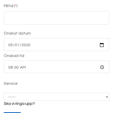
Miltal (
*
)
Önskat datum
Önskad tid
Service
Ska vi ringa upp?